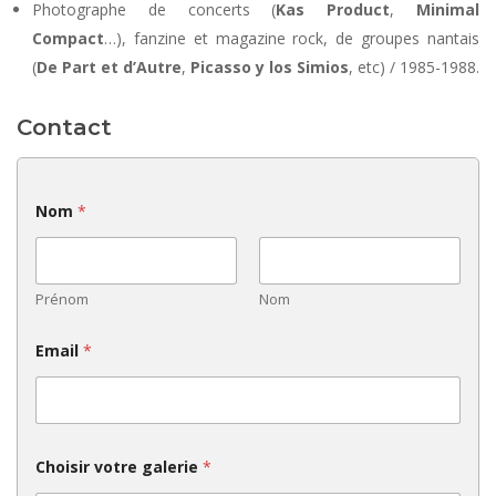
Photographe de concerts (
Kas Pr
oduct
,
Minimal
Compact
…), fanzine et magazine rock, de groupes nantais
(
De Part et d’Autre
,
Picasso y los Simios
, etc) / 1985-1988.
Contact
Nom
*
Prénom
Nom
N
Email
*
o
m
N
o
m
*
Choisir votre galerie
*