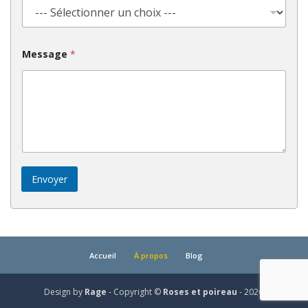
Message
*
Envoyer
Accueil
À propos
Blog
Design by
Rage
- Copyright ©
Roses et poireau
- 2026