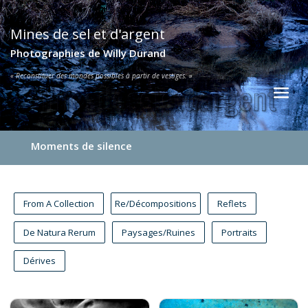
Mines de sel et d'argent
Photographies de Willy Durand
« Reconstituer des mondes possibles à partir de vestiges. »
Moments de silence
From A Collection
Re/Décompositions
Reflets
De Natura Rerum
Paysages/Ruines
Portraits
Dérives