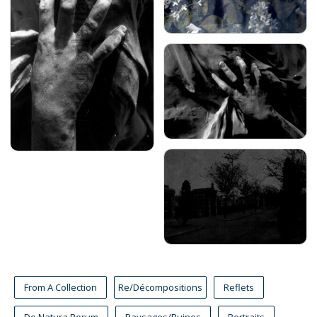
From A Collection
Re/Décompositions
Reflets
De Natura Rerum
Paysages/Ruines
Portraits