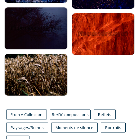
From A Collection
Re/Décompositions
Reflets
Paysages/Ruines
Moments de silence
Portraits