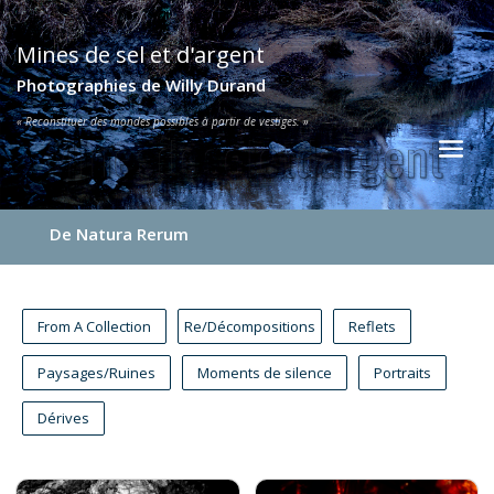
Mines de sel et d'argent
Photographies de Willy Durand
« Reconstituer des mondes possibles à partir de vestiges. »
De Natura Rerum
From A Collection
Re/Décompositions
Reflets
Paysages/Ruines
Moments de silence
Portraits
Dérives